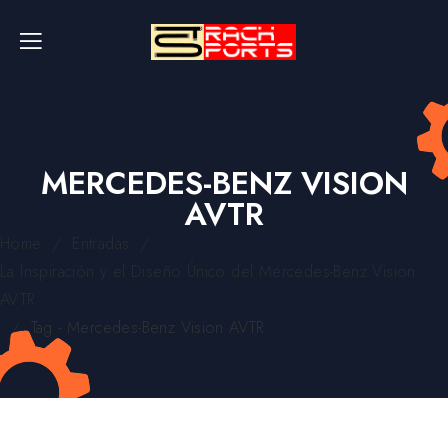
MERCEDES-BENZ VISION
AVTR
/
/
Home
Entradas
La Inspiración y el Diseño Único del Mercedes-Benz Vision
AVTR
/
Tag - Mercedes-Benz Vision AVTR