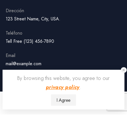
Dirección
123 Street Name, City, USA.
Teléfono
Tell Free (123) 456-7890
Email
mail@example.com
By browsing this website, you agree to our
privacy policy
.
I Agree
Track Sports News © 2023. All Rights Reserved